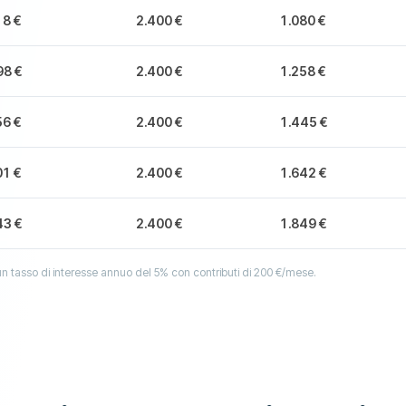
18 €
2.400 €
1.080 €
98 €
2.400 €
1.258 €
56 €
2.400 €
1.445 €
01 €
2.400 €
1.642 €
43 €
2.400 €
1.849 €
n tasso di interesse annuo del 5% con contributi di 200 €/mese.