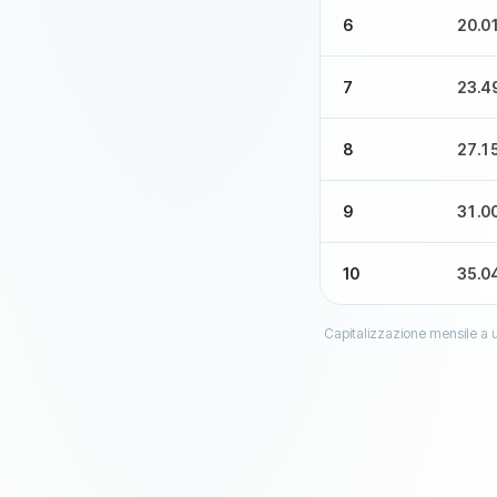
6
20.0
7
23.4
8
27.1
9
31.0
10
35.0
Capitalizzazione mensile a u