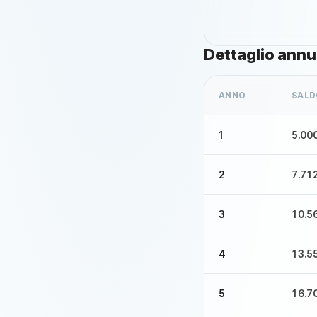
Dettaglio annu
ANNO
SALD
1
5.00
2
7.71
3
10.5
4
13.5
5
16.7