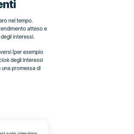
enti
naro nel tempo.
i rendimento atteso e
degli interessi.
diversi (per esempio
 cioè degli interessi
n una promessa di
uoi solo simulare