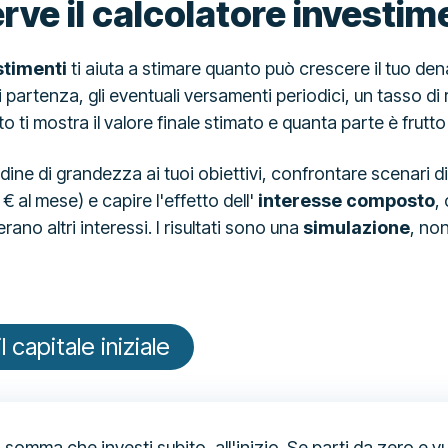
rve il calcolatore investim
stimenti
ti aiuta a stimare quanto può crescere il tuo de
 di partenza, gli eventuali versamenti periodici, un tasso d
to ti mostra il valore finale stimato e quanta parte è frutto 
rdine di grandezza ai tuoi obiettivi, confrontare scenari 
 al mese) e capire l'effetto dell'
interesse composto
,
rano altri interessi. I risultati sono una
simulazione
, no
il capitale iniziale
a somma che investi subito, all'inizio. Se parti da zero e v