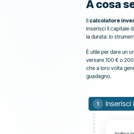
A cosa se
Il
calcolatore inve
Inserisci il capitale
la durata: lo strumen
È utile per dare un o
versare 100 € o 200 €
che a loro volta gene
guadagno.
Inserisci 
Indica l