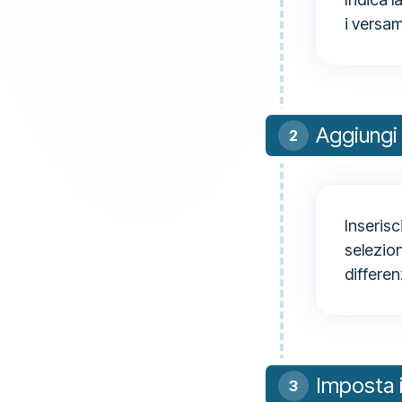
i versam
Aggiungi 
Inserisc
selezion
differen
Imposta 