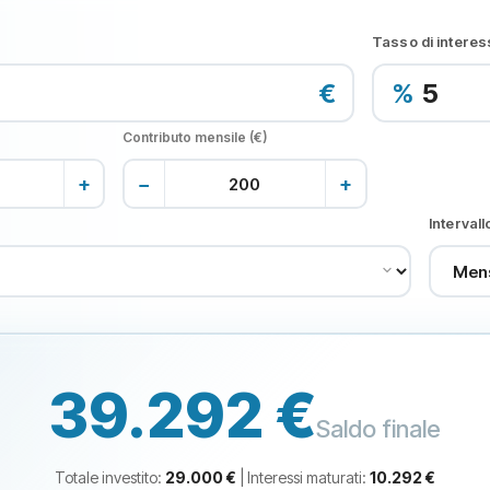
Tasso di interes
€
%
Contributo mensile (€)
+
−
+
Intervall
39.292 €
Saldo finale
Totale investito
:
29.000 €
|
Interessi maturati
:
10.292 €