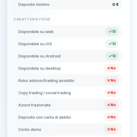
Deposito minimo
0 €
CARATTERISTICHE
Disponibile su web
Sì
Disponibile su iOS
Sì
Disponibile su Android
Sì
Disponibile su desktop
No
Robo advisor/trading assistito
No
Copy trading / social trading
No
Azioni frazionate
No
Deposito con carta di debito
No
Conto demo
No