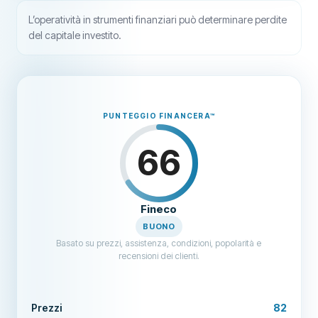
L’operatività in strumenti finanziari può determinare perdite
del capitale investito.
PUNTEGGIO FINANCERA
™
66
Fineco
BUONO
Basato su prezzi, assistenza, condizioni, popolarità e
recensioni dei clienti.
Prezzi
82