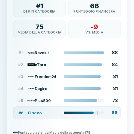
#
1
66
DI 8 IN CATEGORIA
PUNTEGGIO FINANCERA
75
-9
MEDIA DELLA CATEGORIA
VS. MEDIA
88
#
1
Revolut
84
#
2
eToro
81
#
3
Freedom24
81
#
4
Degiro
73
#
5
Plus500
66
#
6
Fineco
Punteggio azienda
Media della categoria
(
75
)