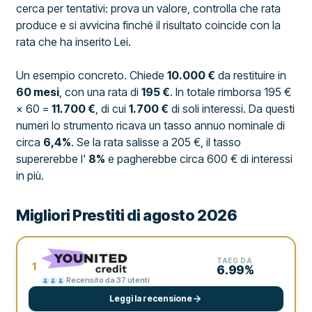
cerca per tentativi: prova un valore, controlla che rata
produce e si avvicina finché il risultato coincide con la
rata che ha inserito Lei.
Un esempio concreto. Chiede
10.000 €
da restituire in
60 mesi
, con una rata di
195 €
. In totale rimborsa 195 €
× 60 =
11.700 €
, di cui
1.700 €
di soli interessi. Da questi
numeri lo strumento ricava un tasso annuo nominale di
circa
6,4%
. Se la rata salisse a 205 €, il tasso
supererebbe l'
8%
e pagherebbe circa 600 € di interessi
in più.
Migliori Prestiti di agosto 2026
TAEG DA
1
6.99%
Recensito da 37 utenti
Leggi la recensione