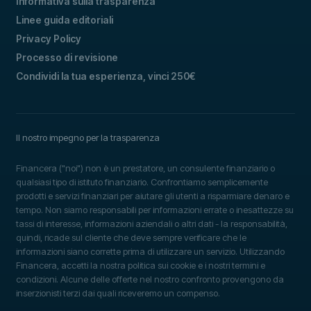
Informativa sulla trasparenza
Linee guida editoriali
Privacy Policy
Processo di revisione
Condividi la tua esperienza, vinci 250€
Il nostro impegno per la trasparenza
Financera ("noi") non è un prestatore, un consulente finanziario o
qualsiasi tipo di istituto finanziario. Confrontiamo semplicemente
prodotti e servizi finanziari per aiutare gli utenti a risparmiare denaro e
tempo. Non siamo responsabili per informazioni errate o inesattezze su
tassi di interesse, informazioni aziendali o altri dati - la responsabilità,
quindi, ricade sul cliente che deve sempre verificare che le
informazioni siano corrette prima di utilizzare un servizio. Utilizzando
Financera, accetti la nostra politica sui cookie e i nostri termini e
condizioni. Alcune delle offerte nel nostro confronto provengono da
inserzionisti terzi dai quali riceveremo un compenso.