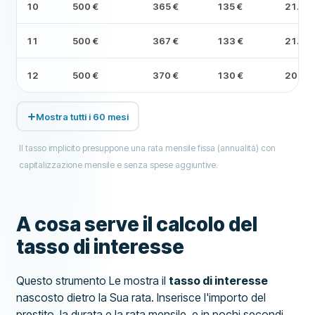
10
500 €
365 €
135 €
21.448
11
500 €
367 €
133 €
21.08
12
500 €
370 €
130 €
20.711
Mostra tutti i 60 mesi
Il tasso implicito presuppone una rata mensile fissa (annualità) con
capitalizzazione mensile e senza spese aggiuntive.
A cosa serve il calcolo del
tasso di interesse
Questo strumento Le mostra il
tasso di interesse
nascosto dietro la Sua rata. Inserisce l'importo del
prestito, la durata e la rata mensile, e in pochi secondi