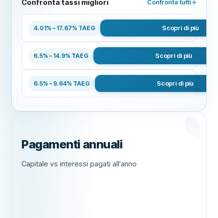
Confronta tassi migliori
Confronta tutti
Revolut
Scopri di più
4.01% – 17.67% TAEG
Cofidis
Scopri di più
6.5% – 14.9% TAEG
Banca Etica
Scopri di più
6.5% – 9.64% TAEG
Pagamenti annuali
Capitale vs interessi pagati all'anno